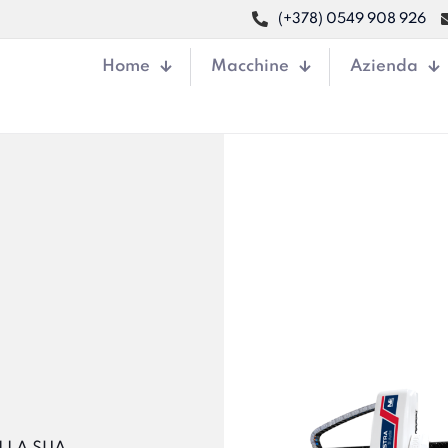
(+378) 0549 908 926
Home
Macchine
Azienda