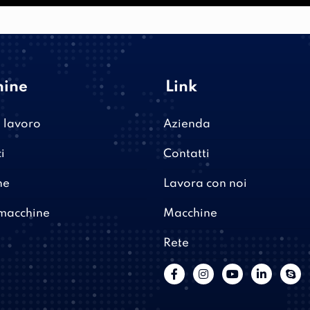
hine
Link
i lavoro
Azienda
i
Contatti
ne
Lavora con noi
 macchine
Macchine
Rete