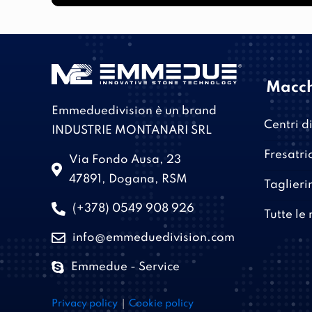
Macc
Emmeduedivision è un brand
Centri d
INDUSTRIE MONTANARI SRL
Fresatric
Via Fondo Ausa, 23
47891, Dogana, RSM
Taglieri
(+378) 0549 908 926
Tutte le
info@emmeduedivision.com
Emmedue - Service
|
Privacy policy
Cookie policy