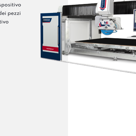
spositivo
dei pezzi
tivo