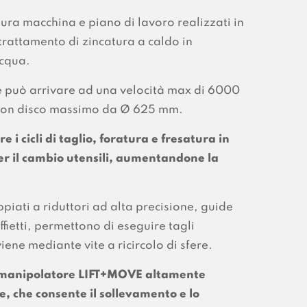
tura macchina e piano di lavoro realizzati in
 trattamento di zincatura a caldo in
acqua.
e può arrivare ad una velocità max di 6000
 con disco massimo da Ø 625 mm.
i cicli di taglio, foratura e fresatura in
r il cambio utensili, aumentandone la
ppiati a riduttori ad alta precisione, guide
offietti, permettono di eseguire tagli
ene mediante vite a ricircolo di sfere.
n manipolatore LIFT+MOVE altamente
e, che consente il sollevamento e lo